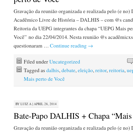
Gravação da reunião organizada e realizada pelo (e no) 
Acadêmico Livre de História – DALHIS – com @s candi
Reitoria da UEPG integrantes da chapa “UEPG Mais pe
Você” no dia 22/04/2014. Nesta reunião @s acadêmicxs
questionaram …
Continue reading
→
Filed under
Uncategorized
Tagged as
dalhis
,
debate
,
eleição
,
reitor
,
reitoria
,
ue
Mais perto de Você
BY
LUIZ A
|
APRIL 28, 2014
Bate-Papo DALHIS + Chapa “Mai
Gravação da reunião organizada e realizada pelo (e no) 