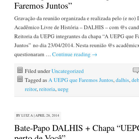
Faremos Juntos”
Gravação da reunião organizada e realizada pelo (e no) 
Acadêmico Livre de História – DALHIS – com @s candi
Reitoria da UEPG integrantes da chapa “A UEPG que 
Juntos” no dia 23/04/2014. Nesta reunião @s acadêmicx
questionaram …
Continue reading
→
Filed under
Uncategorized
Tagged as
A UEPG que Faremos Juntos
,
dalhis
,
deb
reitor
,
reitoria
,
uepg
BY
LUIZ A
|
APRIL 28, 2014
Bate-Papo DALHIS + Chapa “UEP
perto de Você”