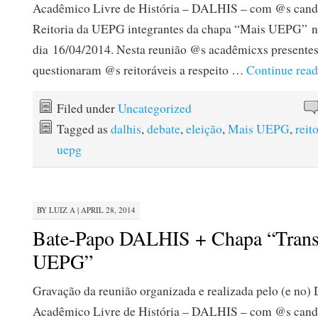
Acadêmico Livre de História – DALHIS – com @s candi
Reitoria da UEPG integrantes da chapa “Mais UEPG” 
dia 16/04/2014. Nesta reunião @s acadêmicxs presente
questionaram @s reitoráveis a respeito …
Continue rea
Filed under
Uncategorized
Tagged as
dalhis
,
debate
,
eleição
,
Mais UEPG
,
reito
uepg
BY
LUIZ A
|
APRIL 28, 2014
Bate-Papo DALHIS + Chapa “Trans
UEPG”
Gravação da reunião organizada e realizada pelo (e no) 
Acadêmico Livre de História – DALHIS – com @s candi