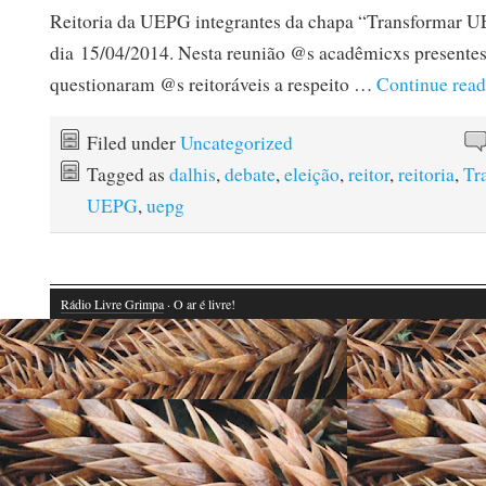
Reitoria da UEPG integrantes da chapa “Transformar 
dia 15/04/2014. Nesta reunião @s acadêmicxs presente
questionaram @s reitoráveis a respeito …
Continue rea
Filed under
Uncategorized
Tagged as
dalhis
,
debate
,
eleição
,
reitor
,
reitoria
,
Tr
UEPG
,
uepg
Rádio Livre Grimpa
· O ar é livre!