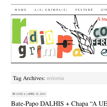
Rádio Livre Grimpa
SKIP
HOME
A(S) GRIMPA(S)
FESTERÊ
ZI
TO
CONTENT
reitoria
Tag Archives:
BY
LUIZ A
|
APRIL 28, 2014
Bate-Papo DALHIS + Chapa “A U